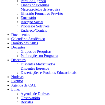
Perfil do Egresso
Linhas de Pesquisa
Macroprojetos de Pesquisa
Itinerário Formativo Previsto
Ementário
Inserção Social
Processos Seletivos
Endereço/Contato
Documentos
Calendário Acadêmico
Horário das Aulas
Docentes
Grupos de Pesquisas
Publicações no Programa
Discentes
Discentes Matriculados
Discentes Egressos
Dissertações e Produtos Educacionais
Notícias
Eventos
Agenda da CAL
Links
Agenda de Defesas
Observatório
Revistas