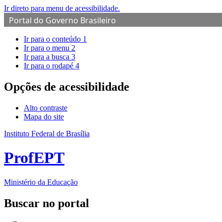
Ir direto para menu de acessibilidade.
Portal do Governo Brasileiro
Ir para o conteúdo
1
Ir para o menu
2
Ir para a busca
3
Ir para o rodapé
4
Opções de acessibilidade
Alto contraste
Mapa do site
Instituto Federal de Brasília
ProfEPT
Ministério da Educação
Buscar no portal