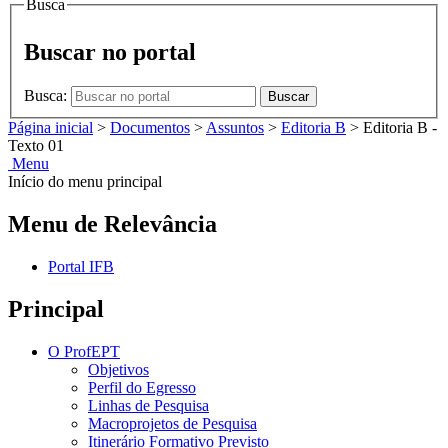
Busca
Buscar no portal
Busca:
Buscar
Página inicial
>
Documentos
>
Assuntos
>
Editoria B
>
Editoria B -
Texto 01
Menu
Início do menu principal
Menu de Relevância
Portal IFB
Principal
O ProfEPT
Objetivos
Perfil do Egresso
Linhas de Pesquisa
Macroprojetos de Pesquisa
Itinerário Formativo Previsto